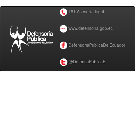
151 Asesoría legal
www.defensoria.gob.ec
DefensoriaPublicaDelEcuador
@DefensaPublicaE