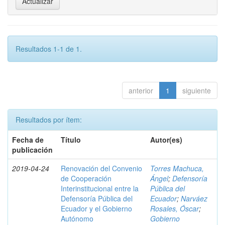
Resultados 1-1 de 1.
anterior
1
siguiente
Resultados por ítem:
Fecha de
Título
Autor(es)
publicación
2019-04-24
Renovación del Convenio
Torres Machuca,
de Cooperación
Ángel
;
Defensoría
Interinstitucional entre la
Pública del
Defensoría Pública del
Ecuador
;
Narváez
Ecuador y el Gobierno
Rosales, Óscar
;
Autónomo
Gobierno