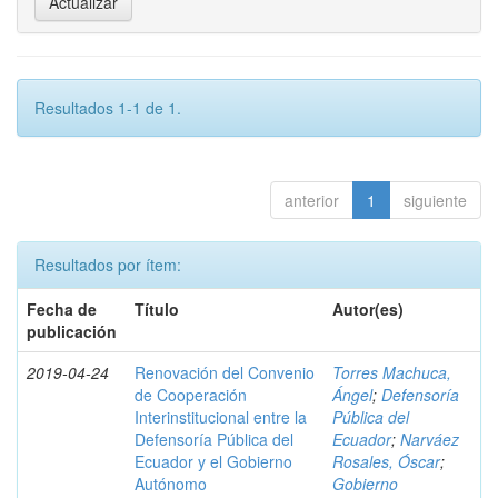
Resultados 1-1 de 1.
anterior
1
siguiente
Resultados por ítem:
Fecha de
Título
Autor(es)
publicación
2019-04-24
Renovación del Convenio
Torres Machuca,
de Cooperación
Ángel
;
Defensoría
Interinstitucional entre la
Pública del
Defensoría Pública del
Ecuador
;
Narváez
Ecuador y el Gobierno
Rosales, Óscar
;
Autónomo
Gobierno