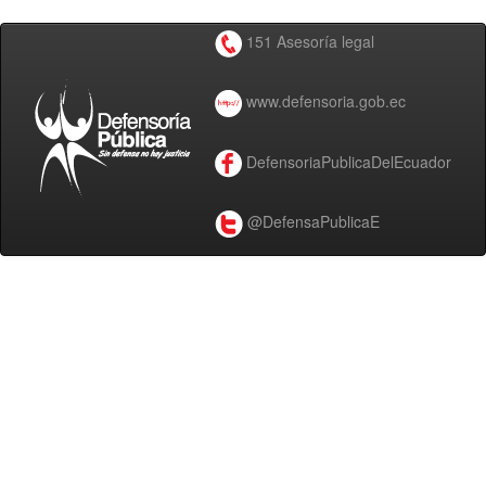
151 Asesoría legal
www.defensoria.gob.ec
DefensoriaPublicaDelEcuador
@DefensaPublicaE