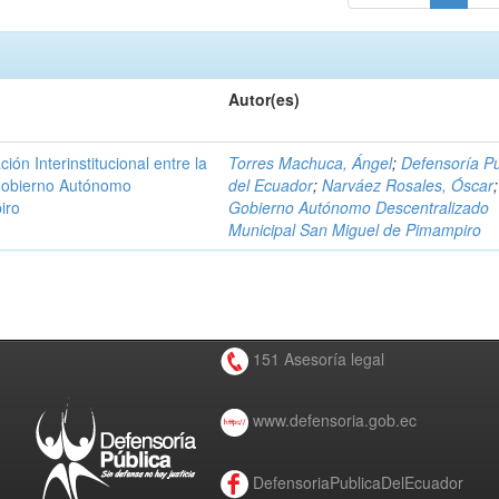
Autor(es)
n Interinstitucional entre la
Torres Machuca, Ángel
;
Defensoría Pú
 Gobierno Autónomo
del Ecuador
;
Narváez Rosales, Óscar
;
iro
Gobierno Autónomo Descentralizado
Municipal San Miguel de Pimampiro
151 Asesoría legal
www.defensoria.gob.ec
DefensoriaPublicaDelEcuador