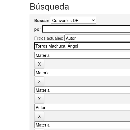
Búsqueda
Buscar:
por
Filtros actuales: