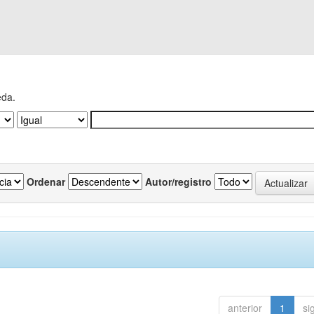
eda.
Ordenar
Autor/registro
anterior
1
si