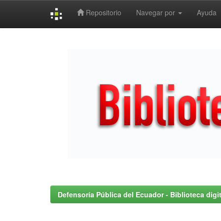
Repositorio
Navegar por
Ayuda
Skip
navigation
Defensoría Pública del Ecuador - Biblioteca digit