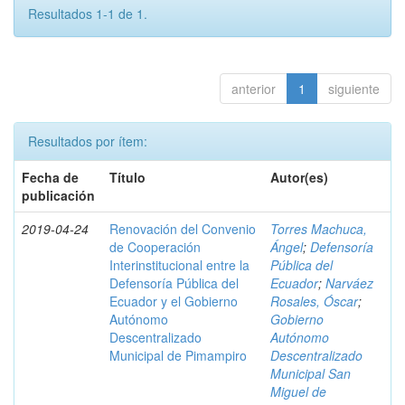
Resultados 1-1 de 1.
anterior
1
siguiente
Resultados por ítem:
Fecha de
Título
Autor(es)
publicación
2019-04-24
Renovación del Convenio
Torres Machuca,
de Cooperación
Ángel
;
Defensoría
Interinstitucional entre la
Pública del
Defensoría Pública del
Ecuador
;
Narváez
Ecuador y el Gobierno
Rosales, Óscar
;
Autónomo
Gobierno
Descentralizado
Autónomo
Municipal de Pimampiro
Descentralizado
Municipal San
Miguel de