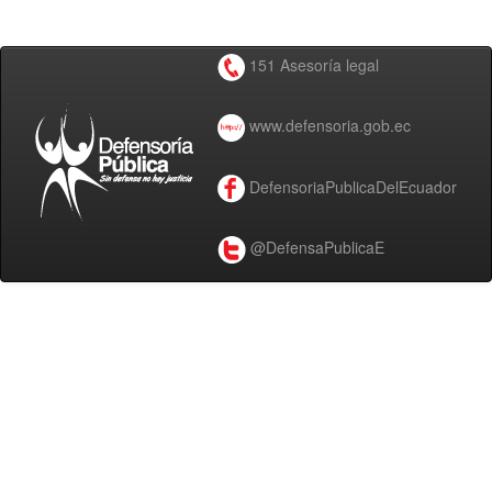
151 Asesoría legal
www.defensoria.gob.ec
DefensoriaPublicaDelEcuador
@DefensaPublicaE