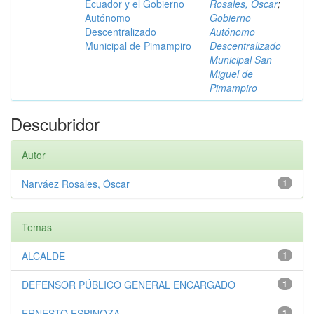
Ecuador y el Gobierno
Rosales, Óscar
;
Autónomo
Gobierno
Descentralizado
Autónomo
Municipal de Pimampiro
Descentralizado
Municipal San
Miguel de
Pimampiro
Descubridor
Autor
Narváez Rosales, Óscar
1
Temas
ALCALDE
1
DEFENSOR PÚBLICO GENERAL ENCARGADO
1
ERNESTO ESPINOZA
1