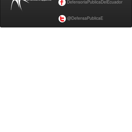
DefensoriaPublicaDelEcuador
@DefensaPublicaE