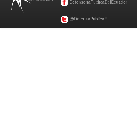
DefensoriaPublicaDelEcuador
@DefensaPublicaE