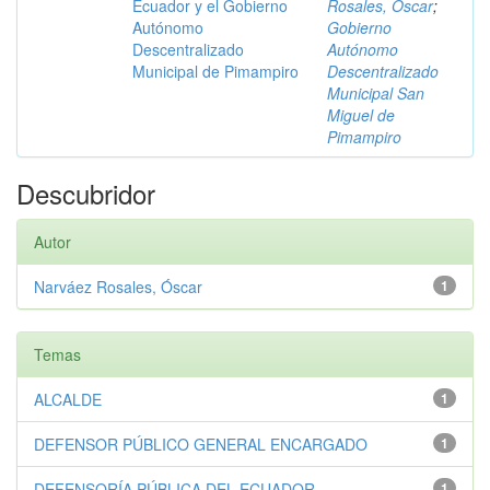
Ecuador y el Gobierno
Rosales, Óscar
;
Autónomo
Gobierno
Descentralizado
Autónomo
Municipal de Pimampiro
Descentralizado
Municipal San
Miguel de
Pimampiro
Descubridor
Autor
Narváez Rosales, Óscar
1
Temas
ALCALDE
1
DEFENSOR PÚBLICO GENERAL ENCARGADO
1
DEFENSORÍA PÚBLICA DEL ECUADOR
1