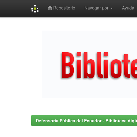
Repositorio
Navegar por
Ayuda
Skip
navigation
Defensoría Pública del Ecuador - Biblioteca digit