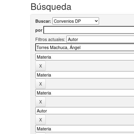
Búsqueda
Buscar:
por
Filtros actuales: