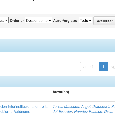
Ordenar
Autor/registro
anterior
1
si
Autor(es)
n Interinstitucional entre la
Torres Machuca, Ángel
;
Defensoría Pú
 Gobierno Autónomo
del Ecuador
;
Narváez Rosales, Óscar
;