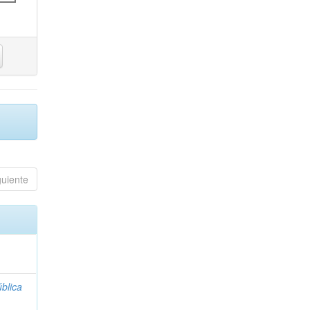
guiente
blica