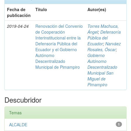
Fecha de
Título
Autor(es)
publicación
2019-04-24
Renovación del Convenio
Torres Machuca,
de Cooperación
Ángel
;
Defensoría
Interinstitucional entre la
Pública del
Defensoría Pública del
Ecuador
;
Narváez
Ecuador y el Gobierno
Rosales, Óscar
;
Autónomo
Gobierno
Descentralizado
Autónomo
Municipal de Pimampiro
Descentralizado
Municipal San
Miguel de
Pimampiro
Descubridor
Temas
ALCALDE
1