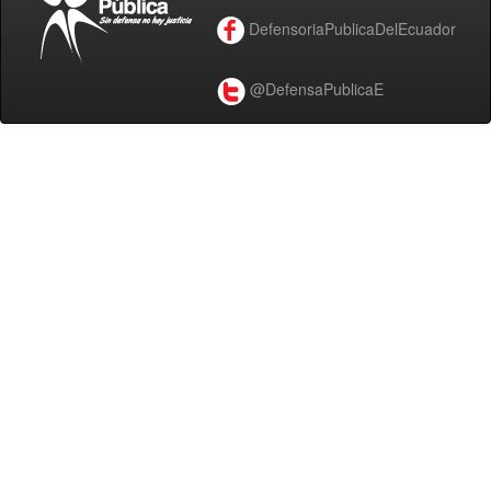
DefensoriaPublicaDelEcuador
@DefensaPublicaE