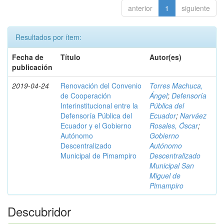
anterior
1
siguiente
Resultados por ítem:
Fecha de
Título
Autor(es)
publicación
2019-04-24
Renovación del Convenio
Torres Machuca,
de Cooperación
Ángel
;
Defensoría
Interinstitucional entre la
Pública del
Defensoría Pública del
Ecuador
;
Narváez
Ecuador y el Gobierno
Rosales, Óscar
;
Autónomo
Gobierno
Descentralizado
Autónomo
Municipal de Pimampiro
Descentralizado
Municipal San
Miguel de
Pimampiro
Descubridor