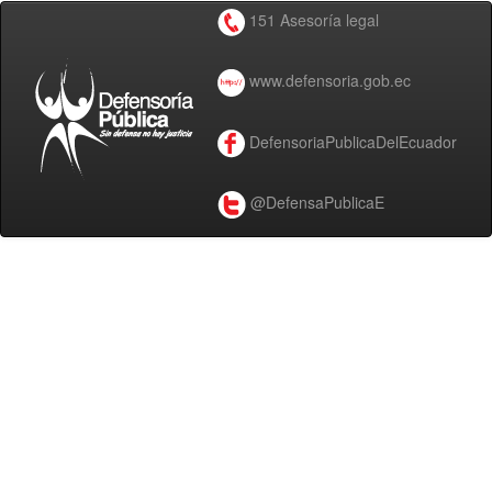
151 Asesoría legal
www.defensoria.gob.ec
DefensoriaPublicaDelEcuador
@DefensaPublicaE