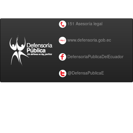
151 Asesoría legal
www.defensoria.gob.ec
DefensoriaPublicaDelEcuador
@DefensaPublicaE