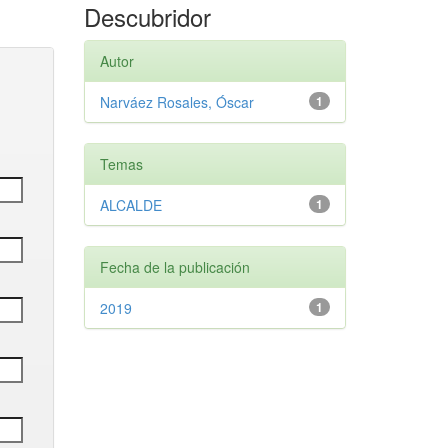
Descubridor
Autor
Narváez Rosales, Óscar
1
Temas
ALCALDE
1
Fecha de la publicación
2019
1