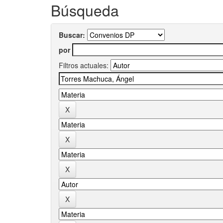
Búsqueda
Buscar:
por
Filtros actuales: