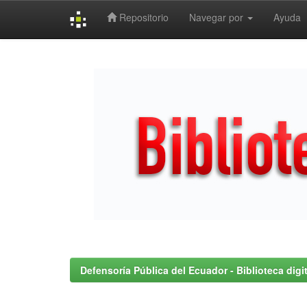
Repositorio
Navegar por
Ayuda
Skip
navigation
Defensoría Pública del Ecuador - Biblioteca digit