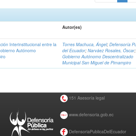
Autor(es)
n Interinstitucional entre la
Torres Machuca, Ángel
;
Defensoría Pú
 Gobierno Autónomo
del Ecuador
;
Narváez Rosales, Óscar
;
iro
Gobierno Autónomo Descentralizado
Municipal San Miguel de Pimampiro
151 Asesoría legal
www.defensoria.gob.ec
DefensoriaPublicaDelEcuador