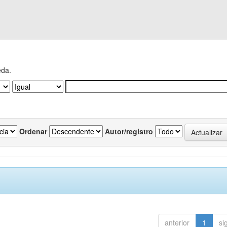
eda.
Ordenar
Autor/registro
anterior
1
si