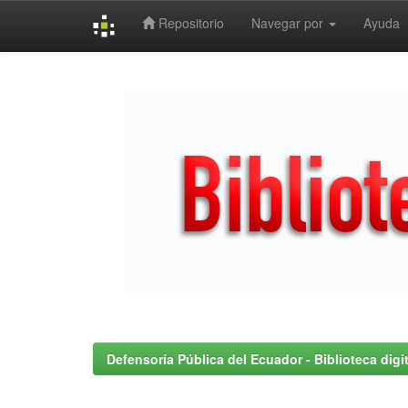
Repositorio
Navegar por
Ayuda
Skip
navigation
Defensoría Pública del Ecuador - Biblioteca digit