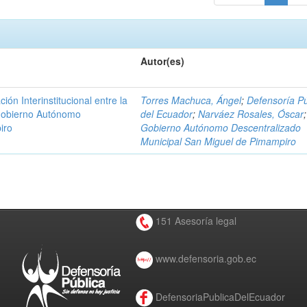
Autor(es)
n Interinstitucional entre la
Torres Machuca, Ángel
;
Defensoría Pú
 Gobierno Autónomo
del Ecuador
;
Narváez Rosales, Óscar
;
iro
Gobierno Autónomo Descentralizado
Municipal San Miguel de Pimampiro
151 Asesoría legal
www.defensoria.gob.ec
DefensoriaPublicaDelEcuador