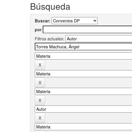
Búsqueda
Buscar:
por
Filtros actuales: