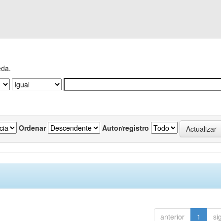
eda.
Ordenar
Autor/registro
anterior
1
si