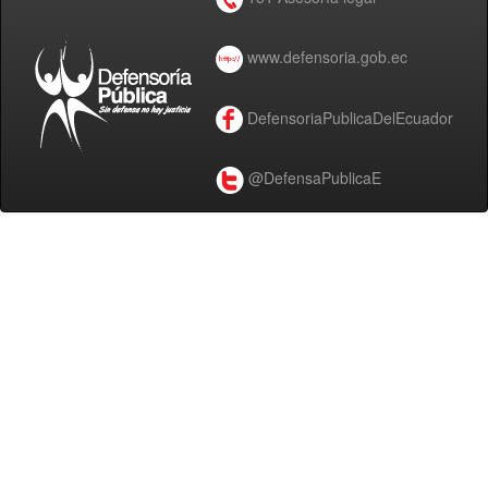
www.defensoria.gob.ec
DefensoriaPublicaDelEcuador
@DefensaPublicaE