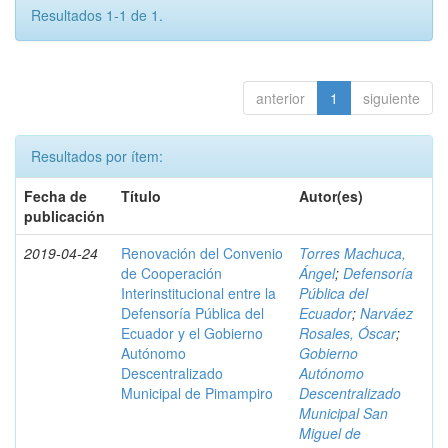
Resultados 1-1 de 1.
anterior
1
siguiente
Resultados por ítem:
Fecha de
Título
Autor(es)
publicación
2019-04-24
Renovación del Convenio
Torres Machuca,
de Cooperación
Ángel
;
Defensoría
Interinstitucional entre la
Pública del
Defensoría Pública del
Ecuador
;
Narváez
Ecuador y el Gobierno
Rosales, Óscar
;
Autónomo
Gobierno
Descentralizado
Autónomo
Municipal de Pimampiro
Descentralizado
Municipal San
Miguel de