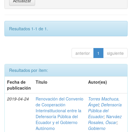
Resultados 1-1 de 1.
anterior
1
siguiente
Resultados por ítem:
Fecha de
Título
Autor(es)
publicación
2019-04-24
Renovación del Convenio
Torres Machuca,
de Cooperación
Ángel
;
Defensoría
Interinstitucional entre la
Pública del
Defensoría Pública del
Ecuador
;
Narváez
Ecuador y el Gobierno
Rosales, Óscar
;
Autónomo
Gobierno