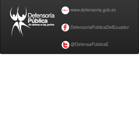
www.defensoria.gob.ec
DefensoriaPublicaDelEcuador
@DefensaPublicaE