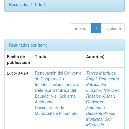
Resultados 1-1 de 1.
anterior
1
siguiente
Resultados por ítem:
Fecha de
Título
Autor(es)
publicación
2019-04-24
Renovación del Convenio
Torres Machuca,
de Cooperación
Ángel
;
Defensoría
Interinstitucional entre la
Pública del
Defensoría Pública del
Ecuador
;
Narváez
Ecuador y el Gobierno
Rosales, Óscar
;
Autónomo
Gobierno
Descentralizado
Autónomo
Municipal de Pimampiro
Descentralizado
Municipal San
Miguel de