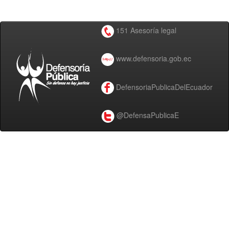
151 Asesoría legal
www.defensoria.gob.ec
DefensoriaPublicaDelEcuador
@DefensaPublicaE