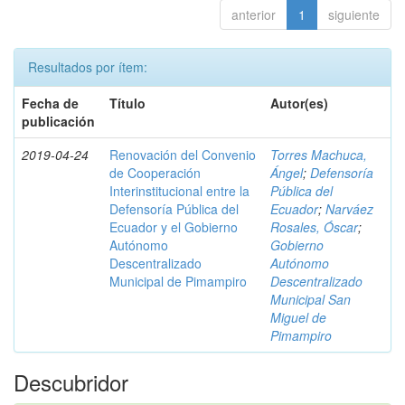
anterior
1
siguiente
Resultados por ítem:
Fecha de
Título
Autor(es)
publicación
2019-04-24
Renovación del Convenio
Torres Machuca,
de Cooperación
Ángel
;
Defensoría
Interinstitucional entre la
Pública del
Defensoría Pública del
Ecuador
;
Narváez
Ecuador y el Gobierno
Rosales, Óscar
;
Autónomo
Gobierno
Descentralizado
Autónomo
Municipal de Pimampiro
Descentralizado
Municipal San
Miguel de
Pimampiro
Descubridor