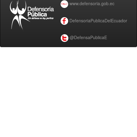
www.defensoria.gob.ec
DefensoriaPublicaDelEcuador
@DefensaPublicaE