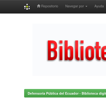
Repositorio
Navegar por
Ayuda
Skip
navigation
Defensoría Pública del Ecuador - Biblioteca digit