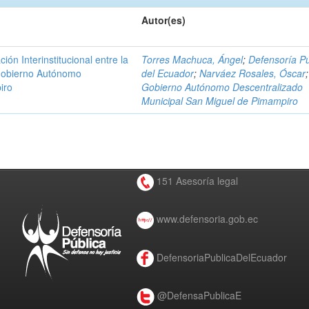
Autor(es)
n Interinstitucional entre la
Torres Machuca, Ángel
;
Defensoría Pú
 Gobierno Autónomo
del Ecuador
;
Narváez Rosales, Óscar
;
iro
Gobierno Autónomo Descentralizado
Municipal San Miguel de Pimampiro
151 Asesoría legal
www.defensoria.gob.ec
DefensoriaPublicaDelEcuador
@DefensaPublicaE