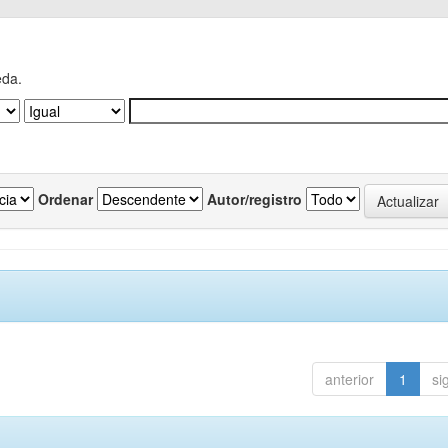
eda.
Ordenar
Autor/registro
anterior
1
si