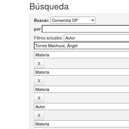
Búsqueda
Buscar:
por
Filtros actuales: