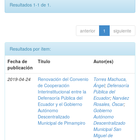
Resultados 1-1 de 1.
anterior
1
siguiente
Resultados por ítem:
Fecha de
Título
Autor(es)
publicación
2019-04-24
Renovación del Convenio
Torres Machuca,
de Cooperación
Ángel
;
Defensoría
Interinstitucional entre la
Pública del
Defensoría Pública del
Ecuador
;
Narváez
Ecuador y el Gobierno
Rosales, Óscar
;
Autónomo
Gobierno
Descentralizado
Autónomo
Municipal de Pimampiro
Descentralizado
Municipal San
Miguel de