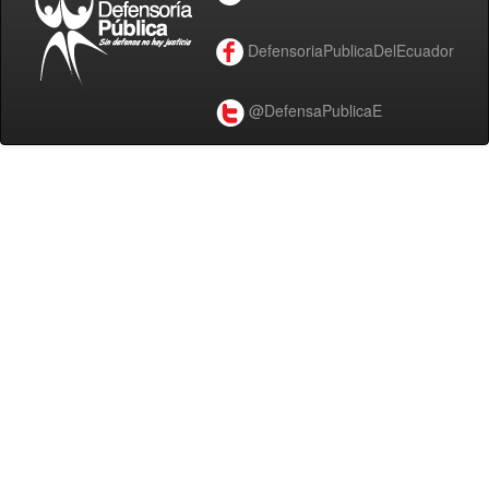
DefensoriaPublicaDelEcuador
@DefensaPublicaE