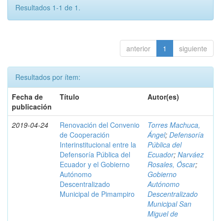
Resultados 1-1 de 1.
anterior
1
siguiente
Resultados por ítem:
Fecha de
Título
Autor(es)
publicación
2019-04-24
Renovación del Convenio
Torres Machuca,
de Cooperación
Ángel
;
Defensoría
Interinstitucional entre la
Pública del
Defensoría Pública del
Ecuador
;
Narváez
Ecuador y el Gobierno
Rosales, Óscar
;
Autónomo
Gobierno
Descentralizado
Autónomo
Municipal de Pimampiro
Descentralizado
Municipal San
Miguel de