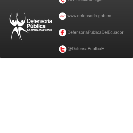
www.defensoria.gob.ec
DefensoriaPublicaDelEcuador
@DefensaPublicaE