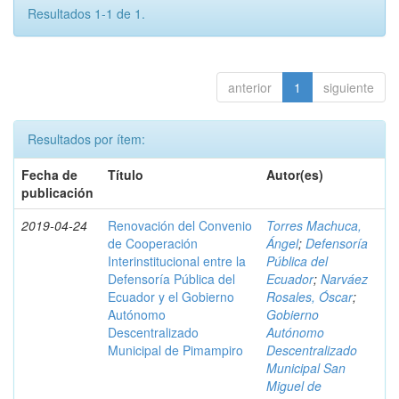
Resultados 1-1 de 1.
anterior
1
siguiente
Resultados por ítem:
Fecha de
Título
Autor(es)
publicación
2019-04-24
Renovación del Convenio
Torres Machuca,
de Cooperación
Ángel
;
Defensoría
Interinstitucional entre la
Pública del
Defensoría Pública del
Ecuador
;
Narváez
Ecuador y el Gobierno
Rosales, Óscar
;
Autónomo
Gobierno
Descentralizado
Autónomo
Municipal de Pimampiro
Descentralizado
Municipal San
Miguel de