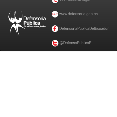
www.defensoria.gob.ec
DefensoriaPublicaDelEcuador
@DefensaPublicaE