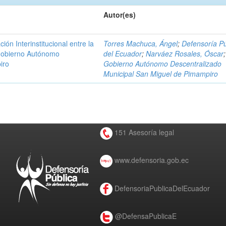
Autor(es)
n Interinstitucional entre la
Torres Machuca, Ángel
;
Defensoría Pú
 Gobierno Autónomo
del Ecuador
;
Narváez Rosales, Óscar
;
iro
Gobierno Autónomo Descentralizado
Municipal San Miguel de Pimampiro
151 Asesoría legal
www.defensoria.gob.ec
DefensoriaPublicaDelEcuador
@DefensaPublicaE