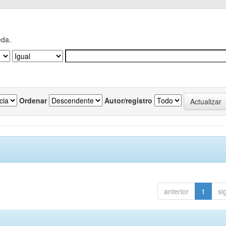
eda.
Ordenar
Autor/registro
anterior
1
si