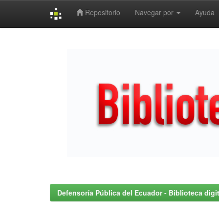
Repositorio
Navegar por
Ayuda
Skip
navigation
Defensoría Pública del Ecuador - Biblioteca digit