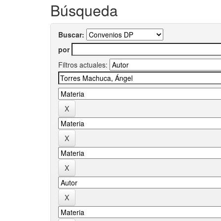
Búsqueda
Buscar:
por
Filtros actuales: