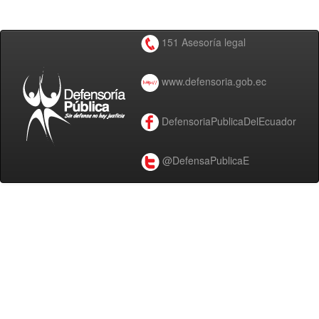
151 Asesoría legal
www.defensoria.gob.ec
DefensoriaPublicaDelEcuador
@DefensaPublicaE