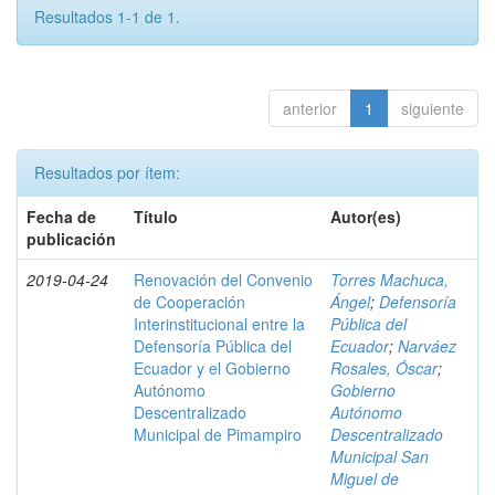
Resultados 1-1 de 1.
anterior
1
siguiente
Resultados por ítem:
Fecha de
Título
Autor(es)
publicación
2019-04-24
Renovación del Convenio
Torres Machuca,
de Cooperación
Ángel
;
Defensoría
Interinstitucional entre la
Pública del
Defensoría Pública del
Ecuador
;
Narváez
Ecuador y el Gobierno
Rosales, Óscar
;
Autónomo
Gobierno
Descentralizado
Autónomo
Municipal de Pimampiro
Descentralizado
Municipal San
Miguel de