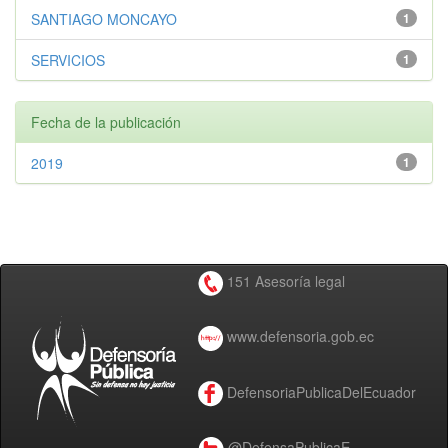
SANTIAGO MONCAYO
1
SERVICIOS
1
Fecha de la publicación
2019
1
151 Asesoría legal
www.defensoria.gob.ec
DefensoriaPublicaDelEcuador
@DefensaPublicaE