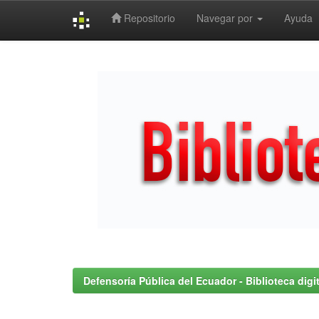
Repositorio
Navegar por
Ayuda
Skip
navigation
Defensoría Pública del Ecuador - Biblioteca digit