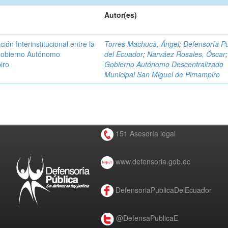
Autor(es)
n Interinstitucional entre la
Torres Machuca, Ángel
;
Defensoría Pú
 Gobierno Autónomo
del Ecuador
;
Narváez Rosales, Óscar
;
iro
Gobierno Autónomo Descentralizado
Municipal San Miguel de Pimampiro
151 Asesoría legal
www.defensoria.gob.ec
DefensoriaPublicaDelEcuador
@DefensaPublicaE