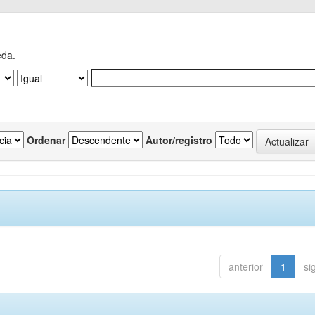
eda.
Ordenar
Autor/registro
anterior
1
si