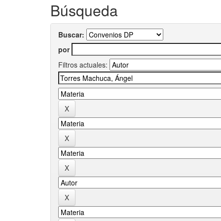
Búsqueda
Buscar:
por
Filtros actuales: