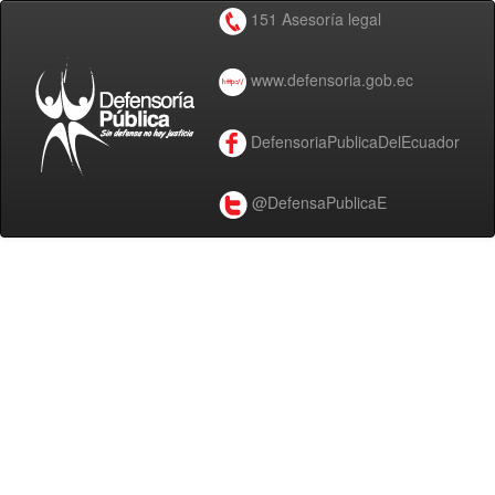
151 Asesoría legal
www.defensoria.gob.ec
DefensoriaPublicaDelEcuador
@DefensaPublicaE