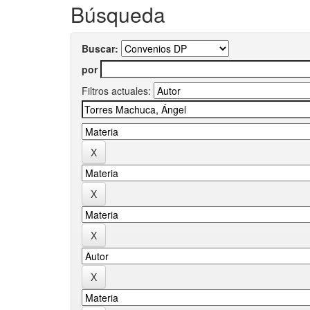
Búsqueda
Buscar:
por
Filtros actuales: