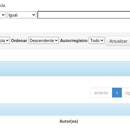
eda.
Ordenar
Autor/registro
anterior
1
si
Autor(es)