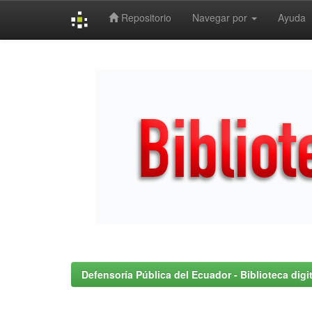
Repositorio
Navegar por
Ayuda
Skip
navigation
Defensoría Pública del Ecuador - Biblioteca digit