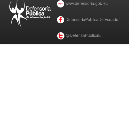
www.defensoria.gob.ec
DefensoriaPublicaDelEcuador
@DefensaPublicaE