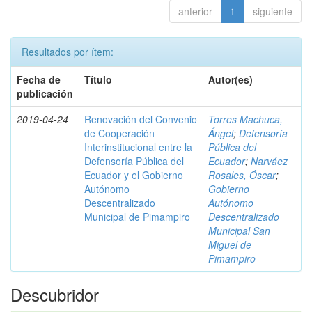
anterior
1
siguiente
Resultados por ítem:
Fecha de
Título
Autor(es)
publicación
2019-04-24
Renovación del Convenio
Torres Machuca,
de Cooperación
Ángel
;
Defensoría
Interinstitucional entre la
Pública del
Defensoría Pública del
Ecuador
;
Narváez
Ecuador y el Gobierno
Rosales, Óscar
;
Autónomo
Gobierno
Descentralizado
Autónomo
Municipal de Pimampiro
Descentralizado
Municipal San
Miguel de
Pimampiro
Descubridor