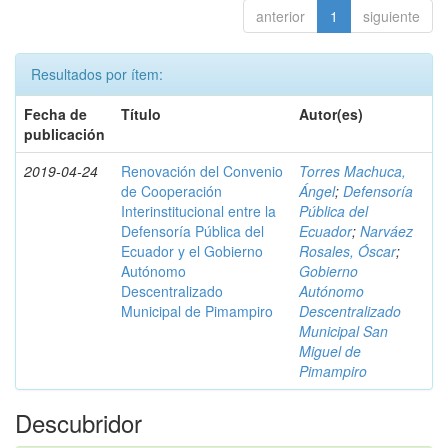
anterior
1
siguiente
Resultados por ítem:
Fecha de
Título
Autor(es)
publicación
2019-04-24
Renovación del Convenio
Torres Machuca,
de Cooperación
Ángel
;
Defensoría
Interinstitucional entre la
Pública del
Defensoría Pública del
Ecuador
;
Narváez
Ecuador y el Gobierno
Rosales, Óscar
;
Autónomo
Gobierno
Descentralizado
Autónomo
Municipal de Pimampiro
Descentralizado
Municipal San
Miguel de
Pimampiro
Descubridor