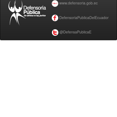
www.defensoria.gob.ec
DefensoriaPublicaDelEcuador
@DefensaPublicaE