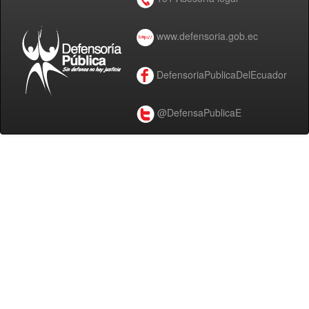
www.defensoria.gob.ec
DefensoriaPublicaDelEcuador
@DefensaPublicaE