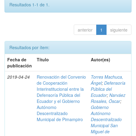
Resultados 1-1 de 1.
anterior
1
siguiente
Resultados por ítem:
Fecha de
Título
Autor(es)
publicación
2019-04-24
Renovación del Convenio
Torres Machuca,
de Cooperación
Ángel
;
Defensoría
Interinstitucional entre la
Pública del
Defensoría Pública del
Ecuador
;
Narváez
Ecuador y el Gobierno
Rosales, Óscar
;
Autónomo
Gobierno
Descentralizado
Autónomo
Municipal de Pimampiro
Descentralizado
Municipal San
Miguel de