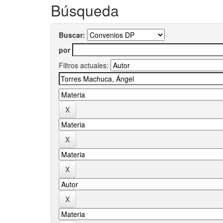
Búsqueda
Buscar:
por
Filtros actuales: