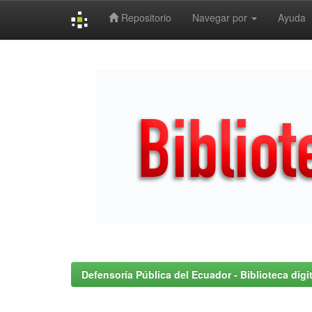
Repositorio
Navegar por
Ayuda
Skip
navigation
Defensoría Pública del Ecuador - Biblioteca digit