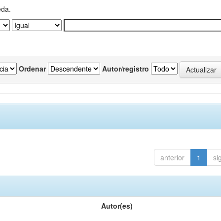
eda.
Ordenar
Autor/registro
anterior
1
si
Autor(es)