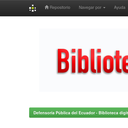
Repositorio
Navegar por
Ayuda
Skip
navigation
Defensoría Pública del Ecuador - Biblioteca digit