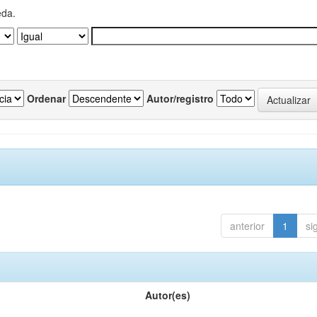
eda.
Ordenar
Autor/registro
anterior
1
si
Autor(es)