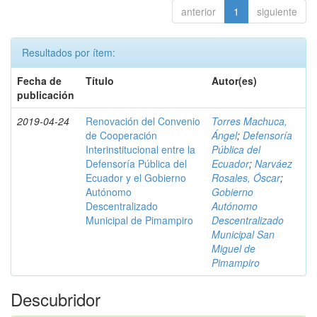
anterior
1
siguiente
Resultados por ítem:
Fecha de
Título
Autor(es)
publicación
2019-04-24
Renovación del Convenio
Torres Machuca,
de Cooperación
Ángel
;
Defensoría
Interinstitucional entre la
Pública del
Defensoría Pública del
Ecuador
;
Narváez
Ecuador y el Gobierno
Rosales, Óscar
;
Autónomo
Gobierno
Descentralizado
Autónomo
Municipal de Pimampiro
Descentralizado
Municipal San
Miguel de
Pimampiro
Descubridor