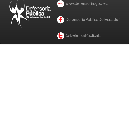
www.defensoria.gob.ec
DefensoriaPublicaDelEcuador
@DefensaPublicaE