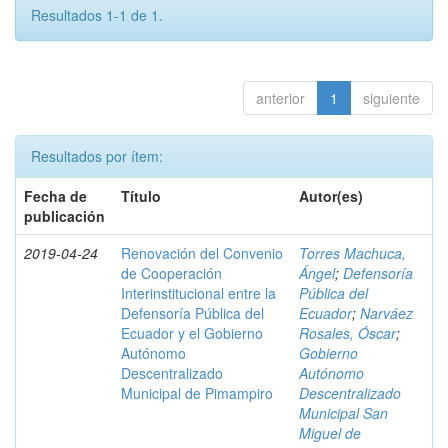
Resultados 1-1 de 1.
anterior
1
siguiente
Resultados por ítem:
Fecha de
Título
Autor(es)
publicación
2019-04-24
Renovación del Convenio
Torres Machuca,
de Cooperación
Ángel
;
Defensoría
Interinstitucional entre la
Pública del
Defensoría Pública del
Ecuador
;
Narváez
Ecuador y el Gobierno
Rosales, Óscar
;
Autónomo
Gobierno
Descentralizado
Autónomo
Municipal de Pimampiro
Descentralizado
Municipal San
Miguel de