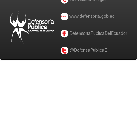
www.defensoria.gob.ec
DefensoriaPublicaDelEcuador
@DefensaPublicaE