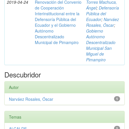
2019-04-24
Renovación del Convenio
Torres Machuca,
de Cooperación
Ángel
;
Defensoría
Interinstitucional entre la
Pública del
Defensoría Pública del
Ecuador
;
Narváez
Ecuador y el Gobierno
Rosales, Óscar
;
Autónomo
Gobierno
Descentralizado
Autónomo
Municipal de Pimampiro
Descentralizado
Municipal San
Miguel de
Pimampiro
Descubridor
Autor
Narváez Rosales, Óscar
1
Temas
ALCALDE
1