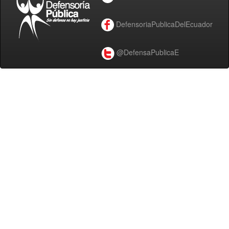
DefensoriaPublicaDelEcuador
@DefensaPublicaE