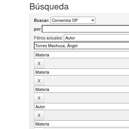
Búsqueda
Buscar:
por
Filtros actuales: