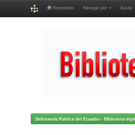
Repositorio
Navegar por
Ayuda
Skip
navigation
Defensoría Pública del Ecuador - Biblioteca digit