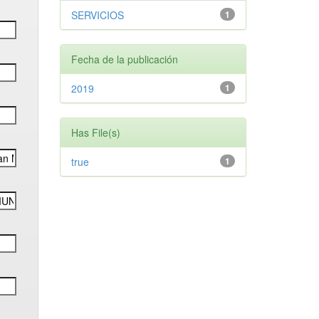
SERVICIOS
1
Fecha de la publicación
2019
1
Has File(s)
true
1