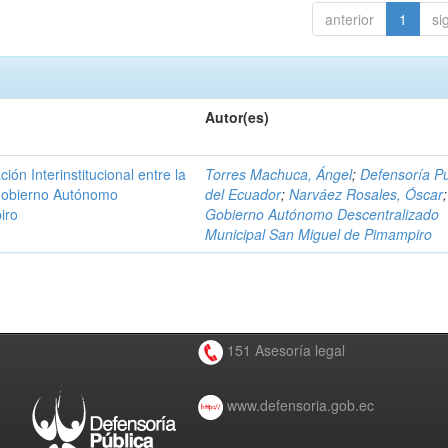
anterior
1
si
Autor(es)
n Interinstitucional entre la
Torres Machuca, Ángel
;
Defensoría Pú
 Gobierno Autónomo
del Ecuador
;
Narváez Rosales, Óscar
;
iro
Gobierno Autónomo Descentralizado
Municipal San Miguel de Pimampiro
151 Asesoría legal
www.defensoria.gob.ec