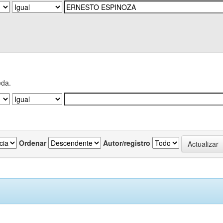
eda.
Ordenar
Autor/registro