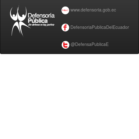
www.defensoria.gob.ec
DefensoriaPublicaDelEcuador
@DefensaPublicaE