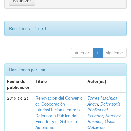
Resultados 1-1 de 1.
anterior
1
siguiente
Resultados por ítem:
Fecha de
Título
Autor(es)
publicación
2019-04-24
Renovación del Convenio
Torres Machuca,
de Cooperación
Ángel
;
Defensoría
Interinstitucional entre la
Pública del
Defensoría Pública del
Ecuador
;
Narváez
Ecuador y el Gobierno
Rosales, Óscar
;
Autónomo
Gobierno