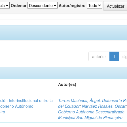
Ordenar
Autor/registro
anterior
1
si
Autor(es)
n Interinstitucional entre la
Torres Machuca, Ángel
;
Defensoría Pú
 Gobierno Autónomo
del Ecuador
;
Narváez Rosales, Óscar
;
iro
Gobierno Autónomo Descentralizado
Municipal San Miguel de Pimampiro