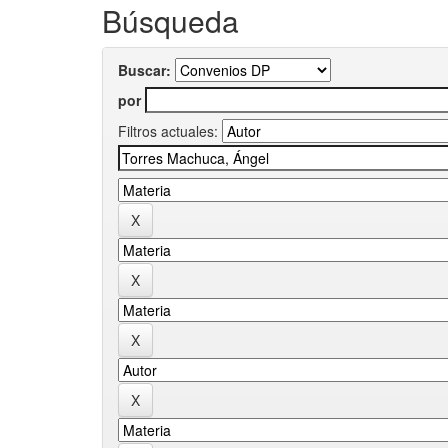
Búsqueda
Buscar:
por
Filtros actuales: