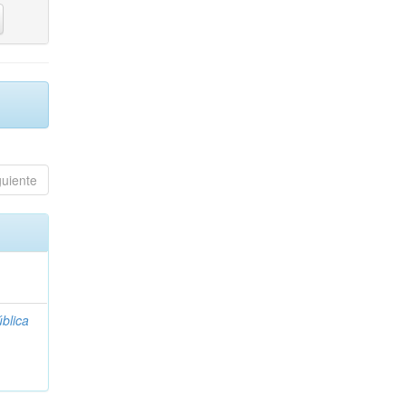
guiente
blica