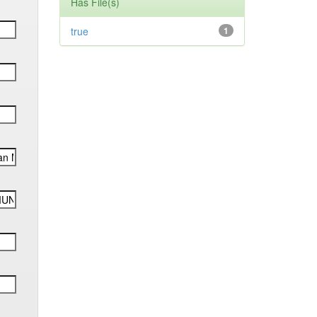
Has File(s)
true
1