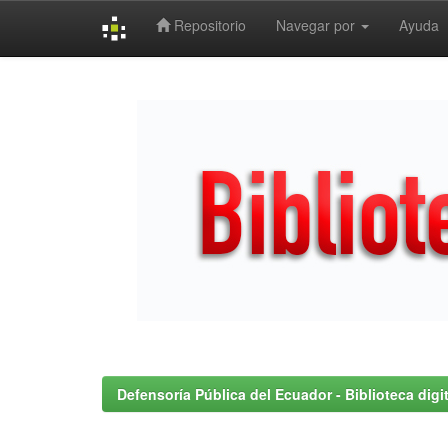
Repositorio
Navegar por
Ayuda
Skip
navigation
Defensoría Pública del Ecuador - Biblioteca digit