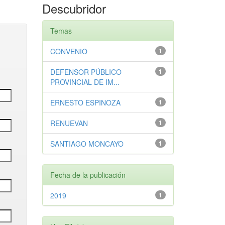
Descubridor
Temas
CONVENIO
1
DEFENSOR PÚBLICO
1
PROVINCIAL DE IM...
ERNESTO ESPINOZA
1
RENUEVAN
1
SANTIAGO MONCAYO
1
Fecha de la publicación
2019
1