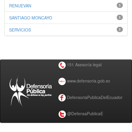
RENUEVAN
1
SANTIAGO MONCAYO
1
SERVICIOS
1
151 Asesoría legal
www.defensoria.gob.ec
DefensoriaPublicaDelEcuador
@DefensaPublicaE