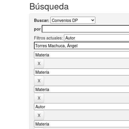
Búsqueda
Buscar:
por
Filtros actuales: