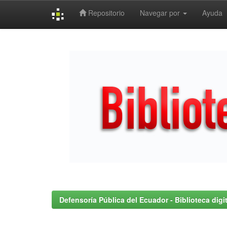
Repositorio
Navegar por
Ayuda
Skip
navigation
Defensoría Pública del Ecuador - Biblioteca digit