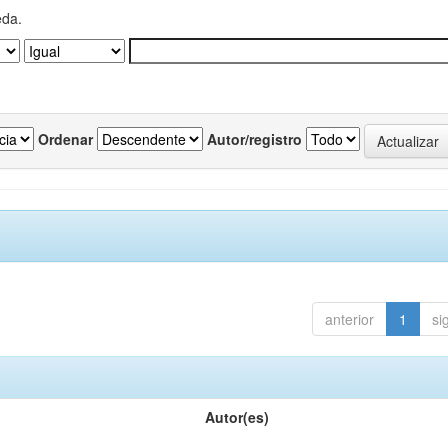
eda.
Ordenar
Autor/registro
anterior
1
si
Autor(es)