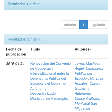
Resultados 1-1 de 1.
anterior
1
siguiente
Resultados por ítem:
Fecha de
Título
Autor(es)
publicación
2019-04-24
Renovación del Convenio
Torres Machuca,
de Cooperación
Ángel
;
Defensoría
Interinstitucional entre la
Pública del
Defensoría Pública del
Ecuador
;
Narváez
Ecuador y el Gobierno
Rosales, Óscar
;
Autónomo
Gobierno
Descentralizado
Autónomo
Municipal de Pimampiro
Descentralizado
Municipal San
Miguel de