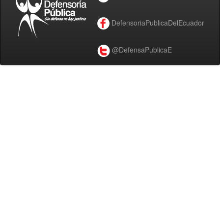
DefensoriaPublicaDelEcuador
@DefensaPublicaE