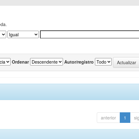
eda.
Ordenar
Autor/registro
anterior
1
si