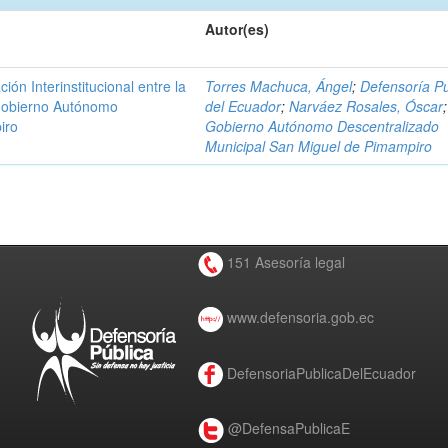
Autor(es)
n Interinstitucional entre la
Torres Machuca, Ángel
;
Defensoría Pú
 Gobierno Autónomo
del Ecuador
;
Narváez Rosales, Óscar
;
iro
Gobierno Autónomo Descentralizado
Municipal San Miguel de Pimampiro
151 Asesoría legal
www.defensoria.gob.ec
DefensoriaPublicaDelEcuador
@DefensaPublicaE