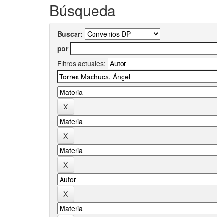
Búsqueda
Buscar:
por
Filtros actuales: