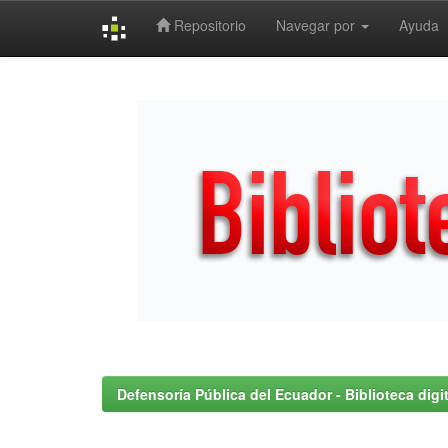
Repositorio
Navegar por
Ayuda
Skip
navigation
Defensoría Pública del Ecuador - Biblioteca digit