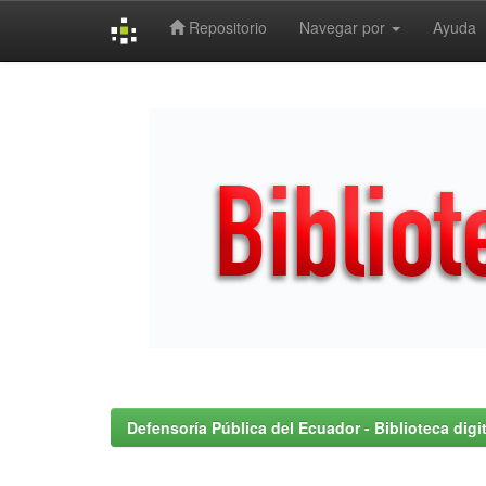
Repositorio
Navegar por
Ayuda
Skip
navigation
Defensoría Pública del Ecuador - Biblioteca digit