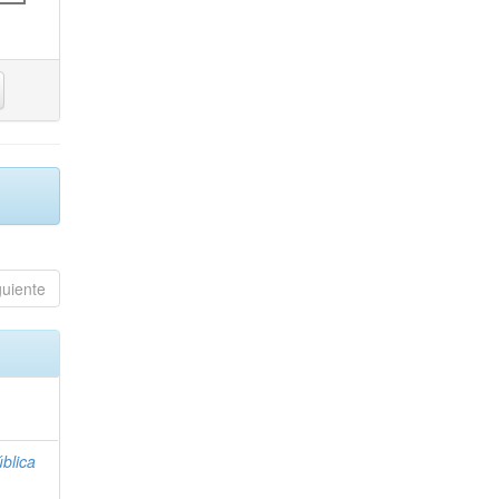
guiente
blica