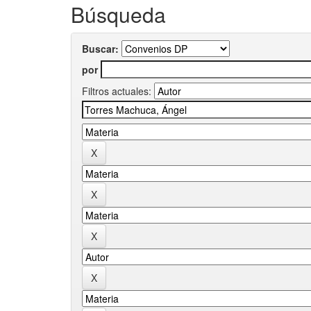
Búsqueda
Buscar:
por
Filtros actuales: