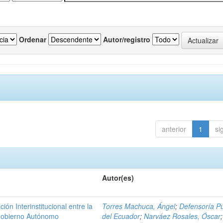
Ordenar
Autor/registro
anterior
1
si
Autor(es)
n Interinstitucional entre la
Torres Machuca, Ángel
;
Defensoría Pú
 Gobierno Autónomo
del Ecuador
;
Narváez Rosales, Óscar
;