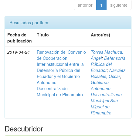
anterior
1
siguiente
Resultados por ítem:
Fecha de
Título
Autor(es)
publicación
2019-04-24
Renovación del Convenio
Torres Machuca,
de Cooperación
Ángel
;
Defensoría
Interinstitucional entre la
Pública del
Defensoría Pública del
Ecuador
;
Narváez
Ecuador y el Gobierno
Rosales, Óscar
;
Autónomo
Gobierno
Descentralizado
Autónomo
Municipal de Pimampiro
Descentralizado
Municipal San
Miguel de
Pimampiro
Descubridor