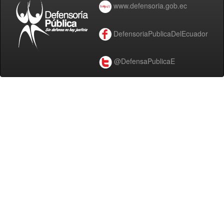
www.defensoria.gob.ec
DefensoriaPublicaDelEcuador
@DefensaPublicaE