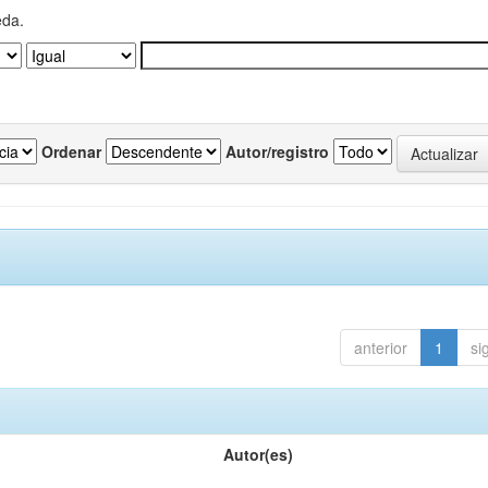
eda.
Ordenar
Autor/registro
anterior
1
si
Autor(es)