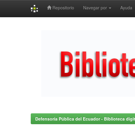
Repositorio
Navegar por
Ayuda
Skip
navigation
Defensoría Pública del Ecuador - Biblioteca digit