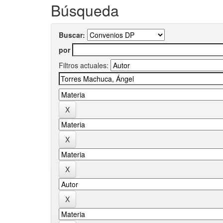
Búsqueda
Buscar:
por
Filtros actuales: