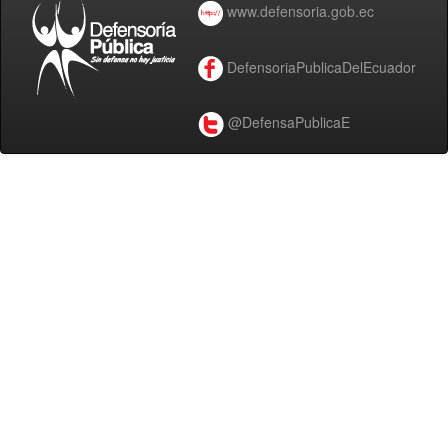
www.defensoria.gob.ec
DefensoriaPublicaDelEcuador
@DefensaPublicaE