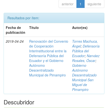
anterior
1
siguiente
Resultados por ítem:
Fecha de
Título
Autor(es)
publicación
2019-04-24
Renovación del Convenio
Torres Machuca,
de Cooperación
Ángel
;
Defensoría
Interinstitucional entre la
Pública del
Defensoría Pública del
Ecuador
;
Narváez
Ecuador y el Gobierno
Rosales, Óscar
;
Autónomo
Gobierno
Descentralizado
Autónomo
Municipal de Pimampiro
Descentralizado
Municipal San
Miguel de
Pimampiro
Descubridor