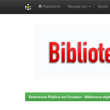
Repositorio
Navegar por
Ayuda
Skip
navigation
Defensoría Pública del Ecuador - Biblioteca digit