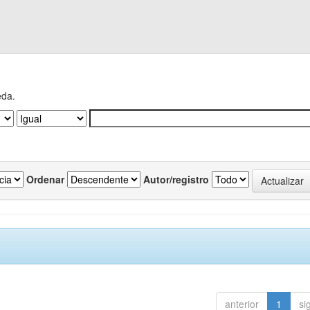
eda.
Ordenar
Autor/registro
anterior
1
si