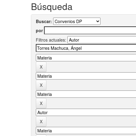
Búsqueda
Buscar:
por
Filtros actuales: