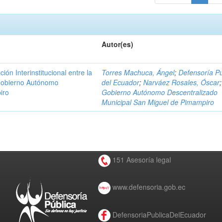
Autor(es)
n Interinstitucional entre la
Torres Machuca, Ángel
;
Defensoría Pú
 Gobierno Autónomo
del Ecuador
;
Narváez Rosales, Óscar
;
iro
Gobierno Autónomo Descentralizado
Municipal San Miguel de Pimampiro
151 Asesoría legal
www.defensoria.gob.ec
DefensoriaPublicaDelEcuador