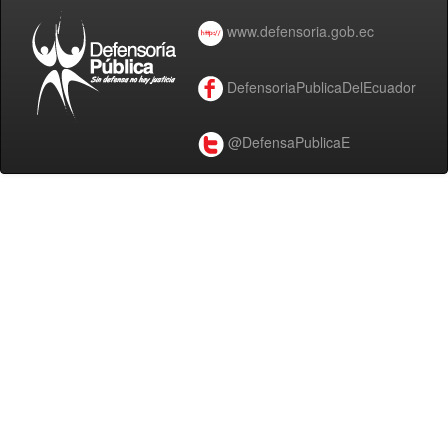
www.defensoria.gob.ec
DefensoriaPublicaDelEcuador
@DefensaPublicaE