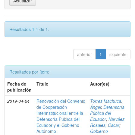
Resultados 1-1 de 1.
anterior
1
siguiente
Resultados por ítem:
Fecha de
Título
Autor(es)
publicación
2019-04-24
Renovación del Convenio
Torres Machuca,
de Cooperación
Ángel
;
Defensoría
Interinstitucional entre la
Pública del
Defensoría Pública del
Ecuador
;
Narváez
Ecuador y el Gobierno
Rosales, Óscar
;
Autónomo
Gobierno