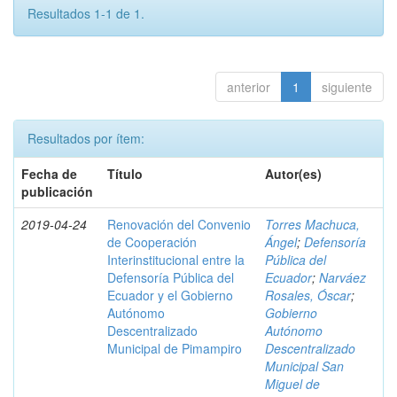
Resultados 1-1 de 1.
anterior
1
siguiente
Resultados por ítem:
Fecha de
Título
Autor(es)
publicación
2019-04-24
Renovación del Convenio
Torres Machuca,
de Cooperación
Ángel
;
Defensoría
Interinstitucional entre la
Pública del
Defensoría Pública del
Ecuador
;
Narváez
Ecuador y el Gobierno
Rosales, Óscar
;
Autónomo
Gobierno
Descentralizado
Autónomo
Municipal de Pimampiro
Descentralizado
Municipal San
Miguel de