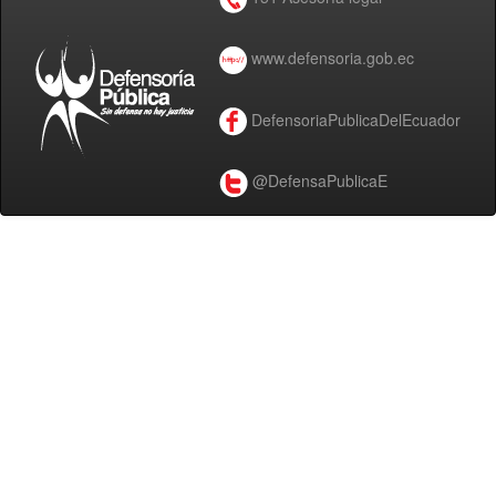
www.defensoria.gob.ec
DefensoriaPublicaDelEcuador
@DefensaPublicaE