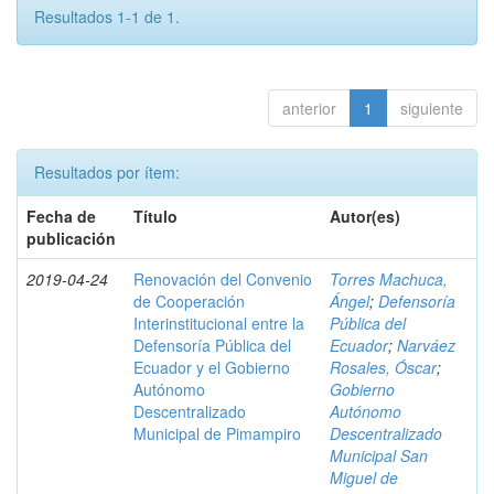
Resultados 1-1 de 1.
anterior
1
siguiente
Resultados por ítem:
Fecha de
Título
Autor(es)
publicación
2019-04-24
Renovación del Convenio
Torres Machuca,
de Cooperación
Ángel
;
Defensoría
Interinstitucional entre la
Pública del
Defensoría Pública del
Ecuador
;
Narváez
Ecuador y el Gobierno
Rosales, Óscar
;
Autónomo
Gobierno
Descentralizado
Autónomo
Municipal de Pimampiro
Descentralizado
Municipal San
Miguel de