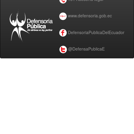
www.defensoria.gob.ec
DefensoriaPublicaDelEcuador
@DefensaPublicaE