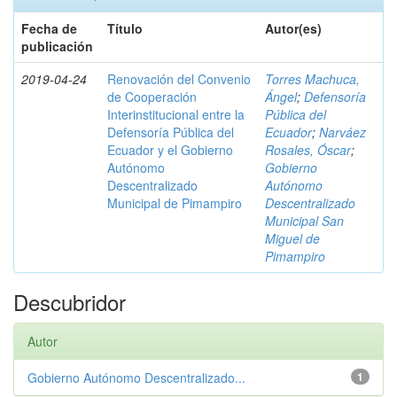
Fecha de
Título
Autor(es)
publicación
2019-04-24
Renovación del Convenio
Torres Machuca,
de Cooperación
Ángel
;
Defensoría
Interinstitucional entre la
Pública del
Defensoría Pública del
Ecuador
;
Narváez
Ecuador y el Gobierno
Rosales, Óscar
;
Autónomo
Gobierno
Descentralizado
Autónomo
Municipal de Pimampiro
Descentralizado
Municipal San
Miguel de
Pimampiro
Descubridor
Autor
Gobierno Autónomo Descentralizado...
1