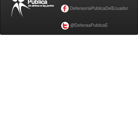
DefensoriaPublicaDelEcuador
@DefensaPublicaE